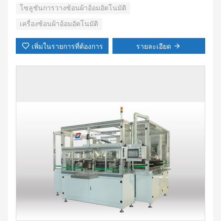
แบบเรียงซ้อน แถวเดียวหรือสองแถวเข้าไปในส่วนเครื่องบรรจุที่
โซลูชันการวางซ้อนผ้าอ้อมอัตโนมัติ
เตรียมบรรจุถุงและปิดผนึก
เครื่องซ้อนผ้าอ้อมอัตโนมัติ
เพิ่มในรายการที่ต้องการ
รายละเอียด